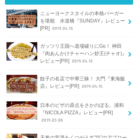
ニューヨークスタイルの本格バーガー
を堪能 水道橋『SUNDAY』レビュー
[PR]
2019.04.15
ガッツリ王国へ道場破りにGo！ 神田
『肉あんかけチャーハン炒王(チャオ)』
レビュー[PR]
2019.04.15
餃子の名店で中華三昧！ 大門『東海飯
店』レビュー[PR]
2019.04.15
日本のピザの原点をさかのぼる。浦和
『NICOLA PIZZA』レビュー[PR]
2019.03.08
天丼の常識をくつがえす”塩”のアプロー