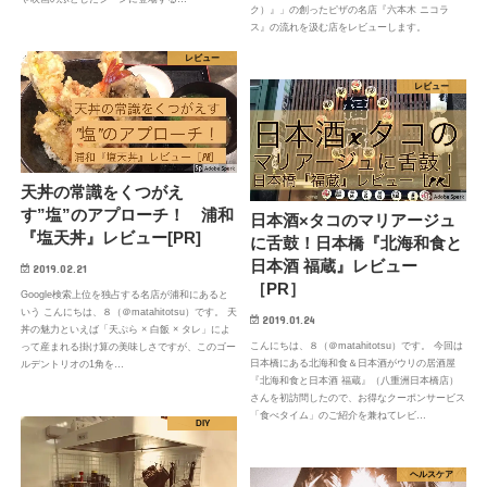
ク）』」の創ったピザの名店『六本木 ニコラ
ス』の流れを汲む店をレビューします。
レビュー
レビュー
天丼の常識をくつがえ
す”塩”のアプローチ！ 浦和
日本酒×タコのマリアージュ
『塩天丼』レビュー[PR]
に舌鼓！日本橋『北海和食と
日本酒 福蔵』レビュー
2019.02.21
［PR］
Google検索上位を独占する名店が浦和にあると
いう こんにちは、８（＠matahitotsu）です。 天
2019.01.24
丼の魅力といえば「天ぷら × 白飯 × タレ」によ
こんにちは、８（＠matahitotsu）です。 今回は
って産まれる掛け算の美味しさですが、このゴー
日本橋にある北海和食＆日本酒がウリの居酒屋
ルデントリオの1角を…
『北海和食と日本酒 福蔵』（八重洲日本橋店）
さんを初訪問したので、お得なクーポンサービス
「食べタイム」のご紹介を兼ねてレビ…
DIY
ヘルスケア