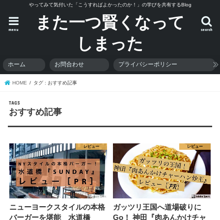
やってみて気付いた「こうすればよかったのか！」の学びを共有するBlog
また一つ賢くなって
menu
search
しまった
ホーム
お問合わせ
プライバシーポリシー
HOME
タグ : おすすめ記事
おすすめ記事
レビュー
レビュー
ニューヨークスタイルの本格
ガッツリ王国へ道場破りに
バーガーを堪能 水道橋
Go！ 神田『肉あんかけチャ