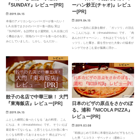
『SUNDAY』レビュー[PR]
ーハン炒王(チャオ)』レビュ
ー[PR]
2019.04.15
2019.04.15
本場のアメリカンなハンバーガーが食べたい！
L.A.出張でまさかのバーガー食べ損ね 実は
ヘルシー志向に反旗を翻す、「ガッツリ」の頂点
『SUNDAY』を訪問する２週間前、L.A.出張に行
へ こんにちは、８（＠matahitotsu）です。 「肉
く機会があり、現地のバーガーを食べるのを楽し
あんかけチャーハン」、それはとてつもなく「ガ
みにしていました。 しかし、なんだか…
ッツリ」した響き。腹を空かせた大食いの猛者が
レンゲでかきこむ姿が脳裏に浮か…
レビュー
レビュー
餃子の名店で中華三昧！ 大門
『東海飯店』レビュー[PR]
日本のピザの原点をさかのぼ
る。浦和『NICOLA PIZZA』
2019.04.15
レビュー[PR]
ふとした瞬間に食べたくなる「あの料理」 こん
にちは、８（＠matahitotsu）です。 そういえば
2019.03.08
最近食べてないなぁ、と思うとなんだか急に食べ
「戦後はじめて日本に本場仕込みのピザをもたら
たくなる料理ってありませんか？ 例えばテレビ
した男『ニコラス・ザペッティ（通称ニッ
や映画のふとしたシーンに登場する…