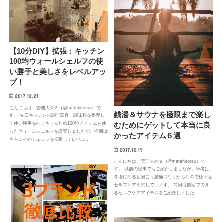
【10分DIY】拡張：キッチン
100均ウォールシェルフの使
い勝手と美しさをレベルアッ
プ！
2017.12.21
こんにちは、管理人の８（@matahitotsu）で
銭湯＆サウナを極限まで楽し
す。 先日キッチンの調理器具・調味料を整理し
むためにゲットして本当に良
て使い勝手を向上させるため100均アイテムを使
ったウォールシェルフを設置しましたが、今回は
かったアイテム６選
さらにそのシェルフを拡張してレベル…
2017.12.19
こんにちは、管理人の８（@matahitotsu）で
DIY
す。 以前の記事でもご紹介しましたが、筆者は
冬場になると肩こり腰痛になりがちなので様々な
セルフケアを試しています。 前回は自宅ででき
るセルフケアアイテムをご紹介しました…
DIY