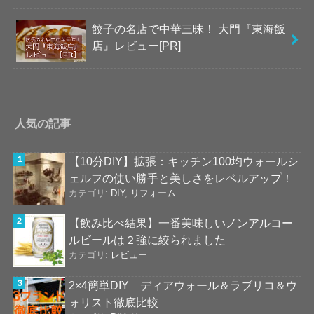
餃子の名店で中華三昧！ 大門『東海飯
店』レビュー[PR]
人気の記事
【10分DIY】拡張：キッチン100均ウォールシ
ェルフの使い勝手と美しさをレベルアップ！
カテゴリ:
DIY
,
リフォーム
【飲み比べ結果】一番美味しいノンアルコー
ルビールは２強に絞られました
カテゴリ:
レビュー
2×4簡単DIY ディアウォール＆ラブリコ＆ウ
ォリスト徹底比較