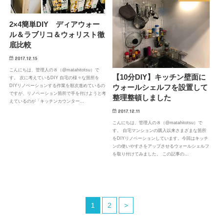
2×4簡単DIY ディアウォー
ル＆ラブリコ＆ウォリスト徹
底比較
2017.12.15
こんにちは、管理人の８（@matahitotsu）で
【10分DIY】キッチン壁面に
す。 次に考えているDIY 自宅の様々な箇所を
ウォールシェルフを設置して
DIYリノベーションする作業を順次進めているの
ですが、リノベーション箇所で手を付けようと考
整理整頓しました
えているのが「キッチンカウンター…
2017.12.11
こんにちは、管理人の８（@matahitotsu）で
す。 自宅マンションの購入以来さまざまな箇所
をDIYリノベーションしています。今回はキッチ
ンの使いやすさをアップさせるウォールシェルフ
を取り付けてみました。 この記事の…
1
2
>