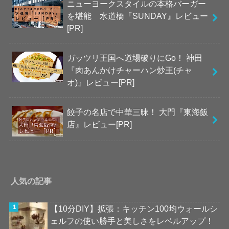
ニューヨークスタイルの本格バーガー
を堪能 水道橋『SUNDAY』レビュー
[PR]
ガッツリ王国へ道場破りにGo！ 神田
『肉あんかけチャーハン炒王(チャ
オ)』レビュー[PR]
餃子の名店で中華三昧！ 大門『東海飯
店』レビュー[PR]
人気の記事
【10分DIY】拡張：キッチン100均ウォールシ
ェルフの使い勝手と美しさをレベルアップ！