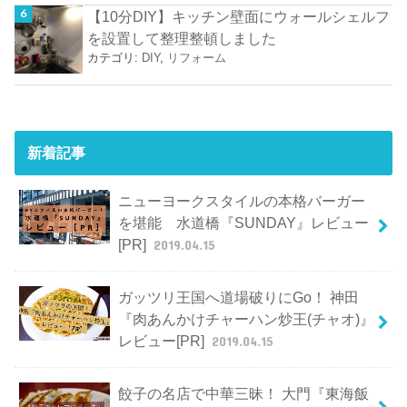
【10分DIY】キッチン壁面にウォールシェルフ
を設置して整理整頓しました
カテゴリ:
DIY
,
リフォーム
新着記事
ニューヨークスタイルの本格バーガー
を堪能 水道橋『SUNDAY』レビュー
[PR]
2019.04.15
ガッツリ王国へ道場破りにGo！ 神田
『肉あんかけチャーハン炒王(チャオ)』
レビュー[PR]
2019.04.15
餃子の名店で中華三昧！ 大門『東海飯