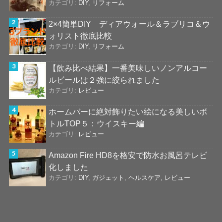
カテゴリ:
DIY
,
リフォーム
2×4簡単DIY ディアウォール＆ラブリコ＆ウ
ォリスト徹底比較
カテゴリ:
DIY
,
リフォーム
【飲み比べ結果】一番美味しいノンアルコー
ルビールは２強に絞られました
カテゴリ:
レビュー
ホームバーに絶対飾りたい絵になる美しいボ
トルTOP５：ウイスキー編
カテゴリ:
レビュー
Amazon Fire HD8を格安で防水お風呂テレビ
化しました
カテゴリ:
DIY
,
ガジェット
,
ヘルスケア
,
レビュー