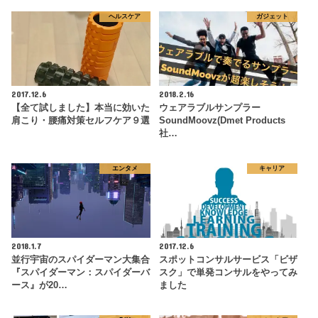
ヘルスケア
ガジェット
2017.12.6
2018.2.16
【全て試しました】本当に効いた
ウェアラブルサンプラー
肩こり・腰痛対策セルフケア９選
SoundMoovz(Dmet Products
社…
エンタメ
キャリア
2018.1.7
2017.12.6
並行宇宙のスパイダーマン大集合
スポットコンサルサービス「ビザ
『スパイダーマン：スパイダーバ
スク」で単発コンサルをやってみ
ース』が20…
ました