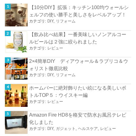
【10分DIY】拡張：キッチン100均ウォールシ
ェルフの使い勝手と美しさをレベルアップ！
カテゴリ:
DIY
,
リフォーム
【飲み比べ結果】一番美味しいノンアルコー
ルビールは２強に絞られました
カテゴリ:
レビュー
2×4簡単DIY ディアウォール＆ラブリコ＆ウ
ォリスト徹底比較
カテゴリ:
DIY
,
リフォーム
ホームバーに絶対飾りたい絵になる美しいボ
トルTOP５：ウイスキー編
カテゴリ:
レビュー
Amazon Fire HD8を格安で防水お風呂テレビ
化しました
カテゴリ:
DIY
,
ガジェット
,
ヘルスケア
,
レビュー