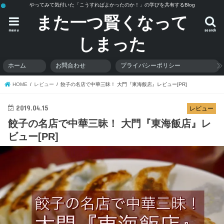
やってみて気付いた「こうすればよかったのか！」の学びを共有するBlog
また一つ賢くなって
menu
search
しまった
ホーム
お問合わせ
プライバシーポリシー
HOME
レビュー
餃子の名店で中華三昧！ 大門『東海飯店』レビュー[PR]
2019.04.15
レビュー
餃子の名店で中華三昧！ 大門『東海飯店』レ
ビュー[PR]