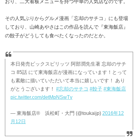
おり、二大看板メニューを持つ中華の人気店なのです。
その人気ぶりからグルメ漫画「忘却のサチコ」にも登場
しており、山崎あやさはこの作品を読んで『東海飯店』
の餃子がどうしても食べたくなったのだとか。
本日発売ビックスピリッツ 阿部潤先生著 忘却のサチ
コ 85話 にて東海飯店が漫画になっています！とって
も素敵に描いていただいて本当に嬉しいです！ あり
がとうございます！
#忘却のサチコ
#餃子
#東海飯店
pic.twitter.com/detMpNSwTv
— 東海飯店® 浜松町・大門 (@toukaijp)
2016年12
月12日