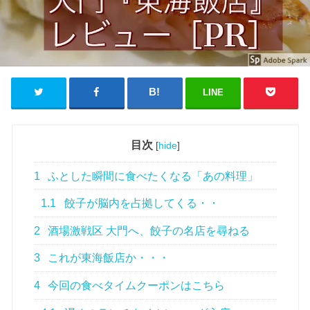
LINE
目次
[
hide
]
1
ふとした瞬間に食べたくなる「あの料理」
1.1
餃子が脳内を占拠してくる・・
2
酒場激戦区 大門へ、餃子の名店を尋ねる
3
これが東海飯店か・・・
4
今回の食べタイムクーポンはこちら