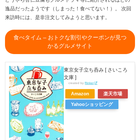
逸品だったようです（しまった！食べてない！）。 次回
来訪時には、是非注文してみようと思います。
食べタイム – おトクな割引やクーポンが見つ
かるグルメサイト
東京女子立ち呑み [ さいころ
文庫 ]
created by
Rinker
Amazon
楽天市場
Yahooショッピング