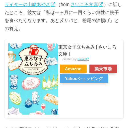
ライターの山崎あやさ
（from
さいころ文庫
）に話し
たところ、彼女は「私は一ヶ月に一回くらい無性に餃子
を食べたくなります。あと〆サバと、栃尾の油揚げ」と
の答え。
東京女子立ち呑み [ さいころ
文庫 ]
created by
Rinker
Amazon
楽天市場
Yahooショッピング