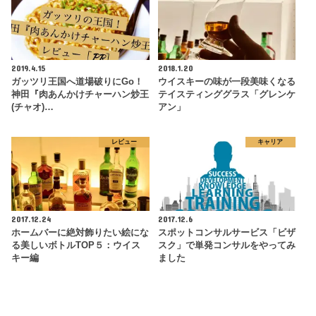
2019.4.15
2018.1.20
ガッツリ王国へ道場破りにGo！
ウイスキーの味が一段美味くなる
神田『肉あんかけチャーハン炒王
テイスティンググラス「グレンケ
(チャオ)…
アン」
レビュー
キャリア
2017.12.24
2017.12.6
ホームバーに絶対飾りたい絵にな
スポットコンサルサービス「ビザ
る美しいボトルTOP５：ウイス
スク」で単発コンサルをやってみ
キー編
ました