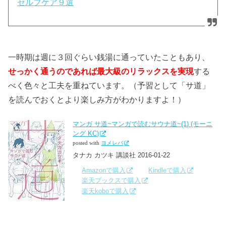
セルフケア９選
一時期は週に３回ぐらい銭湯に通っていたこともあり、
せっかく通うのであれば最大級のリラックスを実現
する
べく色々と工夫を重ねています。（予習として「サ道」
を読んでおくとより楽しみ方がわかりますよ！）
マンガ サ道~マンガで読むサウナ道~(1) (モーニ
ング KC)
posted with
ヨメレバ
タナカ カツキ 講談社 2016-01-22
Amazonで購入
Kindleで購入
楽天ブックスで購入
楽天koboで購入