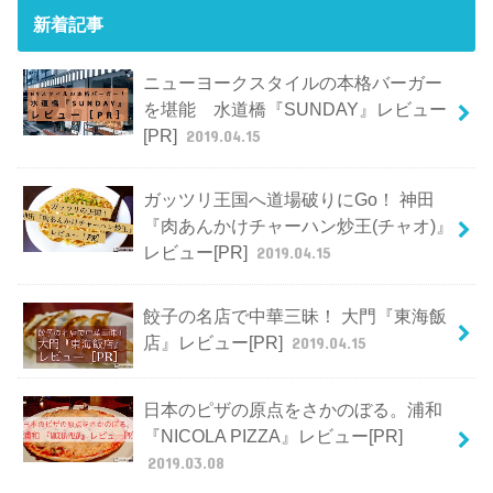
新着記事
ニューヨークスタイルの本格バーガー
を堪能 水道橋『SUNDAY』レビュー
[PR]
2019.04.15
ガッツリ王国へ道場破りにGo！ 神田
『肉あんかけチャーハン炒王(チャオ)』
レビュー[PR]
2019.04.15
餃子の名店で中華三昧！ 大門『東海飯
店』レビュー[PR]
2019.04.15
日本のピザの原点をさかのぼる。浦和
『NICOLA PIZZA』レビュー[PR]
2019.03.08