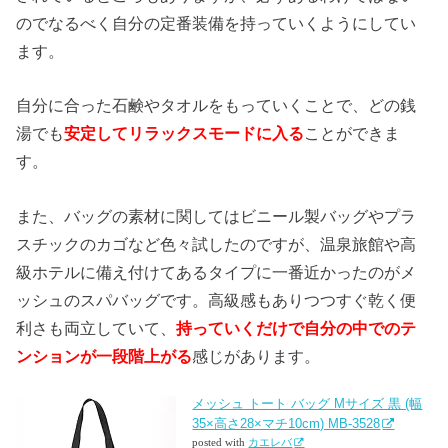
のでなるべく自分の定番装備を持っていくようにしてい
ます。
自分に合った石鹸やタオルをもっていくことで、どの銭
湯でも
安定してリラックスモードに入る
ことができま
す。
また、バッグの素材に関してはビニール製バッグやプラ
スチックのカゴなど色々試したのですが、温泉旅館や高
級ホテルに備え付けてあるタイプに一番近かったのがメ
ッシュのスパバッグです。高級感もありつつすぐ乾く便
利さも両立していて、
持っていくだけで自分の中でのテ
ンションが一段階上がる
感じがあります。
メッシュ トート バッグ Mサイズ 黒 (幅
35×高さ28×マチ10cm) MB-3528
posted with
カエレバ