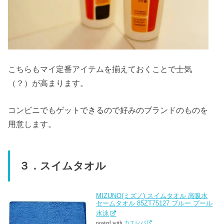
こちらもマイ定番アイテムを揃えておくことで士気
（？）が高まります。
コンビニでもゲットできるので好みのブランドのものを
用意します。
３．スイムタオル
MIZUNO(ミズノ) スイムタオル 高吸水
セームタオル 85ZT75127 ブルー プール
水泳
posted with
カエレバ