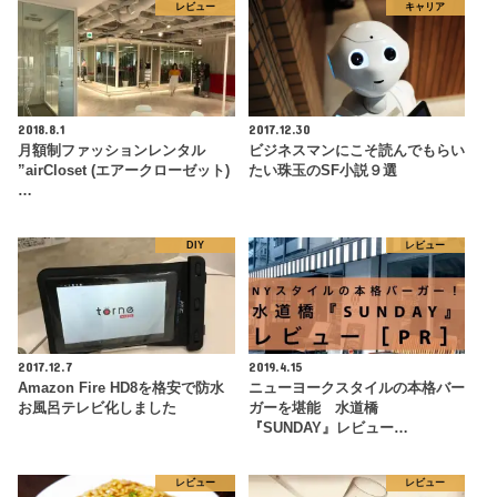
レビュー
キャリア
2018.8.1
2017.12.30
月額制ファッションレンタル
ビジネスマンにこそ読んでもらい
”airCloset (エアークローゼット)
たい珠玉のSF小説９選
…
DIY
レビュー
2017.12.7
2019.4.15
Amazon Fire HD8を格安で防水
ニューヨークスタイルの本格バー
お風呂テレビ化しました
ガーを堪能 水道橋
『SUNDAY』レビュー…
レビュー
レビュー