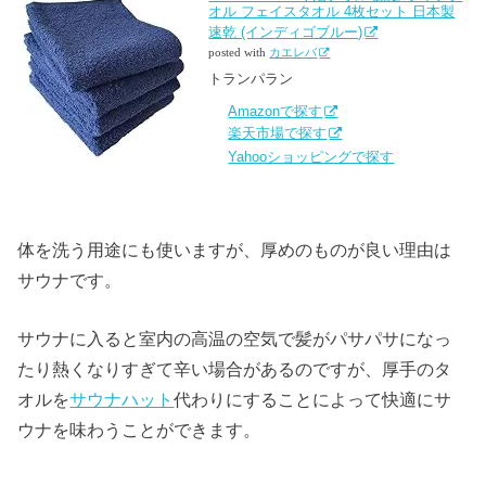
オル フェイスタオル 4枚セット 日本製
速乾 (インディゴブルー)
posted with
カエレバ
トランパラン
Amazonで探す
楽天市場で探す
Yahooショッピングで探す
体を洗う用途にも使いますが、厚めのものが良い理由は
サウナです。
サウナに入ると室内の高温の空気で髪がパサパサになっ
たり熱くなりすぎて辛い場合があるのですが、厚手のタ
オルを
サウナハット
代わりにすることによって快適にサ
ウナを味わうことができます。