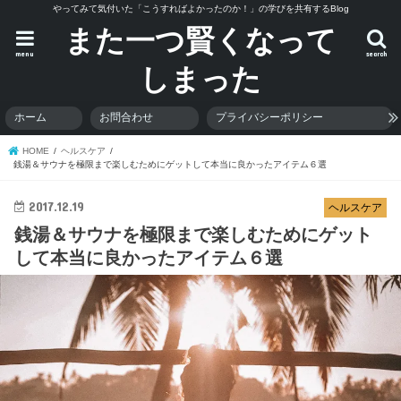
やってみて気付いた「こうすればよかったのか！」の学びを共有するBlog
また一つ賢くなって
menu
search
しまった
ホーム
お問合わせ
プライバシーポリシー
HOME
ヘルスケア
銭湯＆サウナを極限まで楽しむためにゲットして本当に良かったアイテム６選
2017.12.19
ヘルスケア
銭湯＆サウナを極限まで楽しむためにゲット
して本当に良かったアイテム６選