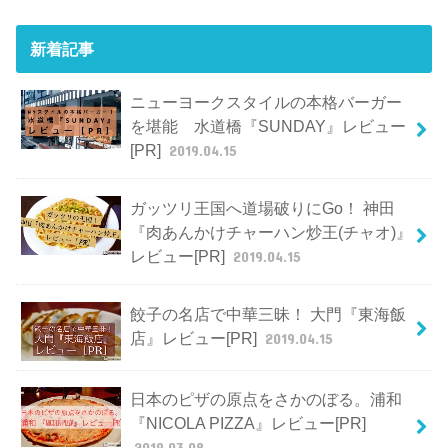
新着記事
ニューヨークスタイルの本格バーガー
を堪能 水道橋『SUNDAY』レビュー
[PR]
2019.04.15
ガッツリ王国へ道場破りにGo！ 神田
『肉あんかけチャーハン炒王(チャオ)』
レビュー[PR]
2019.04.15
餃子の名店で中華三昧！ 大門『東海飯
店』レビュー[PR]
2019.04.15
日本のピザの原点をさかのぼる。浦和
『NICOLA PIZZA』レビュー[PR]
2019.03.08