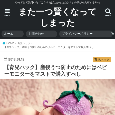
やってみて気付いた「こうすればよかったのか！」の学びを共有するBlog
また一つ賢くなって
menu
search
しまった
ホーム
お問合わせ
プライバシーポリシー
HOME
育児ハック
【育児ハック】産後うつ防止のためにはベビーモニターをマストで購入すべし
2018.01.12
育児ハック
【育児ハック】産後うつ防止のためにはベビ
ーモニターをマストで購入すべし