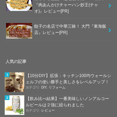
『肉あんかけチャーハン炒王(チャ
オ)』レビュー[PR]
餃子の名店で中華三昧！ 大門『東海飯
店』レビュー[PR]
人気の記事
【10分DIY】拡張：キッチン100均ウォールシ
ェルフの使い勝手と美しさをレベルアップ！
カテゴリ:
DIY
,
リフォーム
【飲み比べ結果】一番美味しいノンアルコー
ルビールは２強に絞られました
カテゴリ:
レビュー