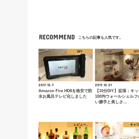
RECOMMEND
こちらの記事も人気です。
DIY
DIY
2017.12.7
2017.12.21
Amazon Fire HD8を格安で防
【10分DIY】拡張：キ
水お風呂テレビ化しました
100均ウォールシェルフ
い勝手と美しさ…
レビュー
キャ