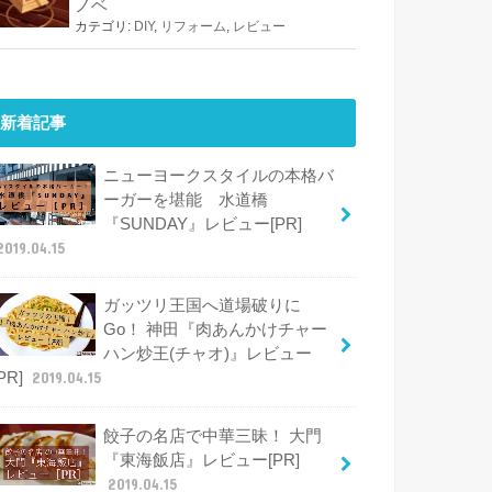
ノベ
カテゴリ:
DIY
,
リフォーム
,
レビュー
新着記事
ニューヨークスタイルの本格バ
ーガーを堪能 水道橋
『SUNDAY』レビュー[PR]
2019.04.15
ガッツリ王国へ道場破りに
Go！ 神田『肉あんかけチャー
ハン炒王(チャオ)』レビュー
[PR]
2019.04.15
餃子の名店で中華三昧！ 大門
『東海飯店』レビュー[PR]
2019.04.15