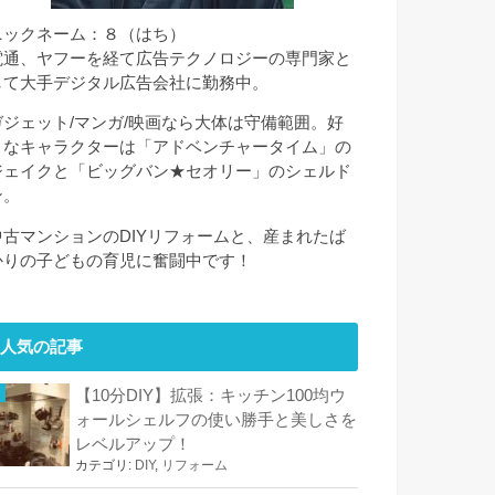
ニックネーム：８（はち）
電通、ヤフーを経て広告テクノロジーの専門家と
して大手デジタル広告会社に勤務中。
ガジェット/マンガ/映画なら大体は守備範囲。好
きなキャラクターは「アドベンチャータイム」の
ジェイクと「ビッグバン★セオリー」のシェルド
ン。
中古マンションのDIYリフォームと、産まれたば
かりの子どもの育児に奮闘中です！
人気の記事
【10分DIY】拡張：キッチン100均ウ
ォールシェルフの使い勝手と美しさを
レベルアップ！
カテゴリ:
DIY
,
リフォーム