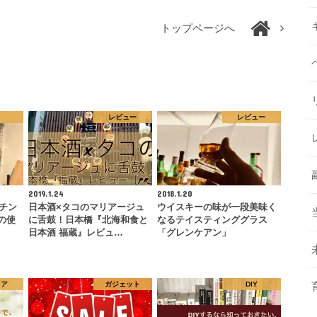
トップページへ
レビュー
レビュー
2019.1.24
2018.1.20
ッチン
日本酒×タコのマリアージュ
ウイスキーの味が一段美味く
の使
に舌鼓！日本橋『北海和食と
なるテイスティンググラス
日本酒 福蔵』レビュ…
「グレンケアン」
リア
ガジェット
DIY