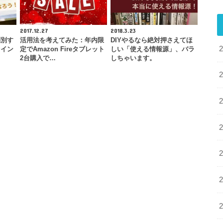
2017.12.27
2018.3.23
判別す
活用法を考えてみた：年内限
DIYやるなら絶対押さえてほ
ァイン
定でAmazon Fireタブレット
しい「使える情報源」、バラ
…
2台購入で…
しちゃいます。